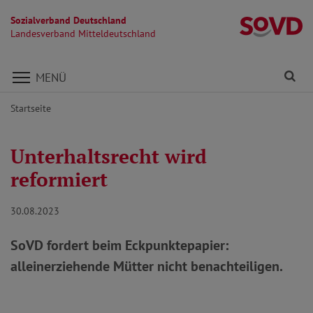
Sozialverband Deutschland
La
Landesverband Mitteldeutschland
Direkt zu den Inhalten springen
Fi
MENÜ
Startseite
Unterhaltsrecht wird
reformiert
30.08.2023
SoVD fordert beim Eckpunktepapier:
alleinerziehende Mütter nicht benachteiligen.