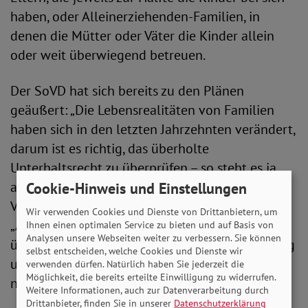
haben, oder Alleinerziehenden-Familien, in
denen die Mütter oder Väter die Kinder allein
oder weit überwiegend betreuen.
Der SoVD hat sich bereits zu den Plänen
geäußert: „Die Lebensrealitäten von Familien
haben sich in den letzten Jahrzehnten verändert,
darum ist es richtig, das überholte
Unterhaltsrecht zu überprüfen – so steht es ja
auch im Koalitionsvertrag“, stellt die SoVD-
Cookie-Hinweis und Einstellungen
Vorstandsvorsitzende Michaela Engelmeier fest.
Wir verwenden Cookies und Dienste von Drittanbietern, um
„Alleinerziehende Mütter, die auch heute noch
Ihnen einen optimalen Service zu bieten und auf Basis von
Analysen unsere Webseiten weiter zu verbessern. Sie können
überwiegend die Hauptlast der Kinderbetreuung
selbst entscheiden, welche Cookies und Dienste wir
und Erziehung tragen, dürften dadurch aber
verwenden dürfen. Natürlich haben Sie jederzeit die
Möglichkeit, die bereits erteilte Einwilligung zu widerrufen.
nicht schlechtergestellt werden.“
Weitere Informationen, auch zur Datenverarbeitung durch
Drittanbieter, finden Sie in unserer
Datenschutzerklärung