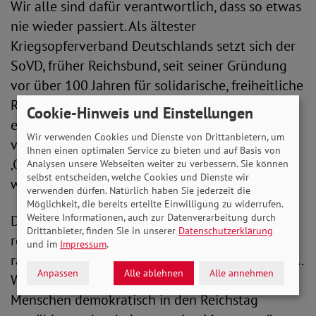
Wir alle sind dafür verantwortlich, dass so etwas
nie wieder passiert. Als ältester
Kriegsopferverband Deutschlands setzt sich der
SoVD, früher Reichsbund, seit seiner Gründung
vor über 100 Jahren für solidarische, freiheitliche
Rechte, gegen Diktatur und Rechtsextremismus
Cookie-Hinweis und Einstellungen
ein. Nicht ohne Grund ist der Verband im
Wir verwenden Cookies und Dienste von Drittanbietern, um
vergangenen Jahr in die Arbeitsgemeinschaft
Ihnen einen optimalen Service zu bieten und auf Basis von
‚Orte der Demokratiegeschichte‘ aufgenommen
Analysen unsere Webseiten weiter zu verbessern. Sie können
selbst entscheiden, welche Cookies und Dienste wir
worden.
verwenden dürfen. Natürlich haben Sie jederzeit die
Möglichkeit, die bereits erteilte Einwilligung zu widerrufen.
Weitere Informationen, auch zur Datenverarbeitung durch
Die deutliche Abgrenzung gegen
Drittanbieter, finden Sie in unserer
Datenschutzerklärung
rechtspopulistische, fremdenfeindliche und
und im
Impressum
.
rassistische Positionen gehört zur Verbands-DNA.
Anpassen
Alle ablehnen
Alle annehmen
Wir haben nicht vergessen: Auch 1933 sind
Menschen demokratisch in den Reichstag