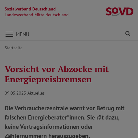
Sozialverband Deutschland
La
Landesverband Mitteldeutschland
Direkt zu den Inhalten springen
Fi
MENÜ
Startseite
Vorsicht vor Abzocke mit
Energiepreisbremsen
09.05.2023
Aktuelles
Die Verbraucherzentrale warnt vor Betrug mit
falschen Energieberater*innen. Sie rät dazu,
keine Vertragsinformationen oder
Zählernummern herauszugeben.