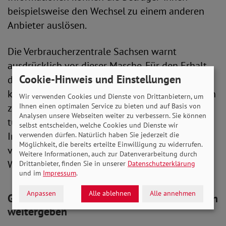
beispielsweise den Wechsel zu einem anderen
Anbieter auslösen.
Die Verbraucherzentrale Sachsen warnt
ausdrücklich vor dieser Masche. Für den Erhalt
Cookie-Hinweis und Einstellungen
der Energiepreisbremsen bei Strom und Gas ist
kein Antrag zu stellen. Um von den Preisbremsen
Wir verwenden Cookies und Dienste von Drittanbietern, um
Ihnen einen optimalen Service zu bieten und auf Basis von
zu profitieren, müssen Verbraucher*innen nichts
Analysen unsere Webseiten weiter zu verbessern. Sie können
tun, da sie automatisch entlastet werden. Eine
selbst entscheiden, welche Cookies und Dienste wir
Information über die genaue Entlastung
verwenden dürfen. Natürlich haben Sie jederzeit die
Möglichkeit, die bereits erteilte Einwilligung zu widerrufen.
versenden die Energieversorger seit einigen
Weitere Informationen, auch zur Datenverarbeitung durch
Wochen an Ihre Kund*innen.
Drittanbieter, finden Sie in unserer
Datenschutzerklärung
und im
Impressum
.
Anpassen
Alle ablehnen
Alle annehmen
Gespräche schnell beenden und keine Daten
weitergeben