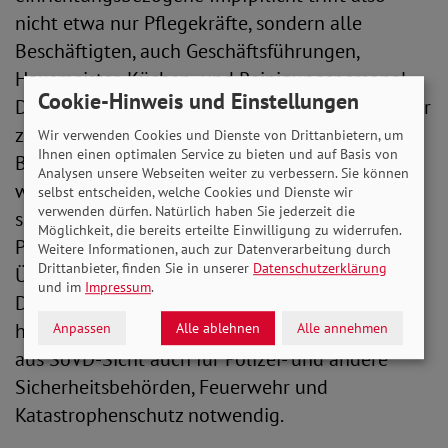
nicht etwa nur Pflegekräfte, sondern alle
Beschäftigten, auch Geschäftsführungen,
Hausmeister, Küchen- und Reinigungspersonal.
Cookie-Hinweis und Einstellungen
Der SoVD-Präsident ergänzt: „Auch der Sorge vor
zahlreichen Berufsausstiegen, gerade von
Wir verwenden Cookies und Dienste von Drittanbietern, um
Ihnen einen optimalen Service zu bieten und auf Basis von
Berufsgruppen mit akutem Personalnotstand,
Analysen unsere Webseiten weiter zu verbessern. Sie können
würde so Rechnung getragen. Denn ohne eine
selbst entscheiden, welche Cookies und Dienste wir
verwenden dürfen. Natürlich haben Sie jederzeit die
solche Impfpflicht droht eine Verschärfung der
Möglichkeit, die bereits erteilte Einwilligung zu widerrufen.
Pandemie, wodurch ebenfalls bei steigender
Weitere Informationen, auch zur Datenverarbeitung durch
Drittanbieter, finden Sie in unserer
Datenschutzerklärung
Überlastung ein Ausstieg aus dem Beruf droht.
und im
Impressum
.
Das gilt auch für die professionelle Pflege im
häuslichen Bereich.“ Eine Impfpflicht erscheint
Anpassen
Alle ablehnen
Alle annehmen
aus SoVD-Sicht auch für Polizei- und andere
Sicherheitsbehörden, Feuerwehr und
Katastrophenschutz notwendig.