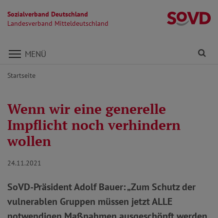
Sozialverband Deutschland
La
Landesverband Mitteldeutschland
Direkt zu den Inhalten springen
Fi
MENÜ
Startseite
Wenn wir eine generelle
Impflicht noch verhindern
wollen
24.11.2021
SoVD-Präsident Adolf Bauer: „Zum Schutz der
vulnerablen Gruppen müssen jetzt ALLE
notwendigen Maßnahmen ausgeschöpft werden