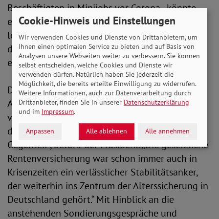
Beschäftigten in Minijobs vor Corona - könnte
Cookie-Hinweis und Einstellungen
einen wichtigen Beitrag auf der Einnahmenseite
leisten und damit der drohenden Schieflage in
Wir verwenden Cookies und Dienste von Drittanbietern, um
Ihnen einen optimalen Service zu bieten und auf Basis von
der gesetzlichen Rentenversicherung
Analysen unsere Webseiten weiter zu verbessern. Sie können
entgegenwirken.“
selbst entscheiden, welche Cookies und Dienste wir
verwenden dürfen. Natürlich haben Sie jederzeit die
Möglichkeit, die bereits erteilte Einwilligung zu widerrufen.
Der Ausbau der kapitalgedeckten
Weitere Informationen, auch zur Datenverarbeitung durch
Altersversorgung ist aus SoVD-Sicht nach wie
Drittanbieter, finden Sie in unserer
Datenschutzerklärung
und im
Impressum
.
vor nicht die richtige Antwort auf die
demografische Herausforderung. „Ganz im
Anpassen
Alle ablehnen
Alle annehmen
Gegenteil“, betont der Präsident. „Die gesetzliche
Rentenversicherung war schon immer auch in
Krisenzeiten ein verlässlicher Stabilitätsanker,
der weiterhin ins Zentrum der Alterssicherung in
Deutschland gehört.“ Mit Hinblick an die
anstehenden Sondierungsgespräche und