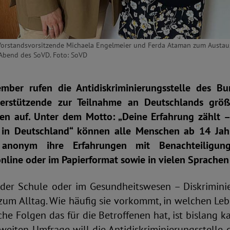
-Vorstandsvorsitzende Michaela Engelmeier und Ferda Ataman zum Austa
Abend des SoVD. Foto: SoVD
ember rufen die Antidiskriminierungsstelle des B
erstützende zur Teilnahme an Deutschlands grö
en auf. Unter dem Motto: „Deine Erfahrung zählt 
g in Deutschland“ können alle Menschen ab 14 Jah
anonym ihre Erfahrungen mit Benachteiligung
nline oder im Papierformat sowie in vielen Sprachen 
 der Schule oder im Gesundheitswesen – Diskrimini
zum Alltag. Wie häufig sie vorkommt, in welchen Leb
che Folgen das für die Betroffenen hat, ist bislang 
weiten Umfrage will die Antidiskriminierungsstelle 