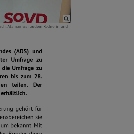
usch. Ataman war zudem Rednerin und
undes (ADS) und
ßter Umfrage zu
– die Umfrage zu
ren bis zum 28.
en teilen. Der
erhältlich.
erung gehört für
ensbereichen sie
kaum bekannt. Mit
des Bundes diese