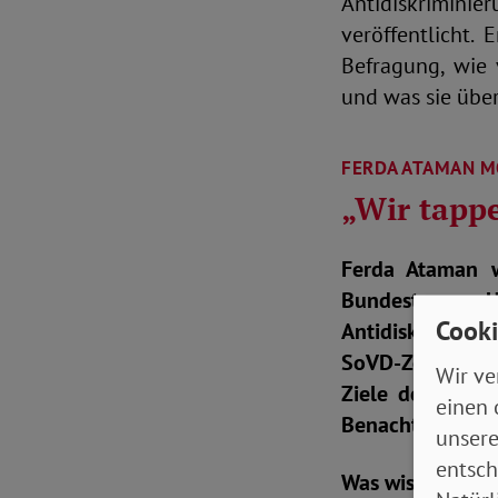
Antidiskrimin
veröffentlicht.
Befragung, wie 
und was sie übe
FERDA ATAMAN M
„Wir tapp
Ferda Ataman 
Bundestag zur 
Cooki
Antidiskrimini
SoVD-Zeitung s
Wir ve
Ziele der bisl
einen 
Benachteiligun
unsere
entsch
Was wissen wir 