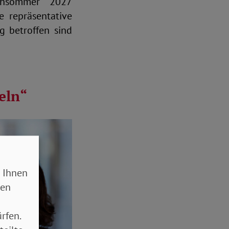
rühsommer 2027
e repräsentative
g betroffen sind
eln“
 Ihnen
sen
rfen.