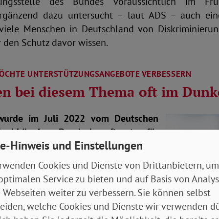
ierungsstelle des Bundes voraussichtlich im F
 Ergänzend dazu untersucht – laut ADS – auch ein
viele Menschen in Deutschland von Diskriminierun
r den Schutz davor wissen.
ÖCHTE UNTERSTÜTZUNGSANGEBOTE VERBESSERN
en bei diesem Thema oft im Dunk
wurde im Juli 2022 vom Deutschen
Unabhängigen Bundesbeauftragten für
e-Hinweis und Einstellungen
erung gewählt. Im Interview mit der
prach sie über die Hintergründe und
rwenden Cookies und Dienste von Drittanbietern, um
ang größten bundesweiten Umfrage zu
optimalen Service zu bieten und auf Basis von Analy
gen.
 Webseiten weiter zu verbessern. Sie können selbst
eiden, welche Cookies und Dienste wir verwenden dü
über Diskriminierung in Deutschland?