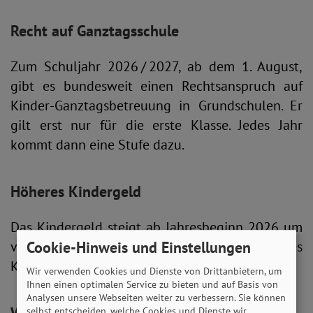
Recht auf Ganztagsschule
Zum Schuljahr 2026 / 2027, ab dem 1. August,
gibt es bundesweit einen Rechtsanspruch auf
Kinder-Ganztagsbetreuung in Grundschulen. Er
gilt erst nur für die erste Klasse. Jedes Jahr
kommt dann eine Stufe dazu.
Höheres Kindergeld
Das Kindergeld steigt ab Jahresbeginn 2026 um
vier Euro pro Monat: auf 259 Euro für jedes
Cookie-Hinweis und Einstellungen
Kind.
Wir verwenden Cookies und Dienste von Drittanbietern, um
Ihnen einen optimalen Service zu bieten und auf Basis von
Analysen unsere Webseiten weiter zu verbessern. Sie können
selbst entscheiden, welche Cookies und Dienste wir