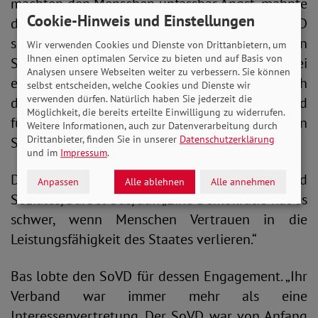
machten den Menschen unfassbar Angst, mahnte
Cookie-Hinweis und Einstellungen
die SoVD-Vorstandsvorsitzende. „Wir als SoVD
sind eine starke Stimme. Wir stärken den
Wir verwenden Cookies und Dienste von Drittanbietern, um
Ihnen einen optimalen Service zu bieten und auf Basis von
Sozialstaat, indem wir für ihn sprechen.“ Sie sei
Analysen unsere Webseiten weiter zu verbessern. Sie können
entrüstet, wenn gesagt werde, man könne sich
selbst entscheiden, welche Cookies und Dienste wir
verwenden dürfen. Natürlich haben Sie jederzeit die
diesen Sozialstaat nicht mehr leisten, der Vorbild
Möglichkeit, die bereits erteilte Einwilligung zu widerrufen.
für viele Länder sei: „Lasst uns aufhören, den
Weitere Informationen, auch zur Datenverarbeitung durch
Drittanbieter, finden Sie in unserer
Datenschutzerklärung
Sozialstaat schlechtzureden!“
und im
Impressum
.
Dies griff die Bundesministerin für Arbeit und
Anpassen
Alle ablehnen
Alle annehmen
Soziales, Bärbel Bas, auf: „Eine Demokratie hat es
schwer, wenn Menschen Vertrauen in die
Leistungsfähigkeit des Staates verlieren.“
Bas lobte den SoVD für dessen Engagement. „Ihr
Verband war immer mehr als eine
Interessenvertretung. Der SoVD war von Anfang