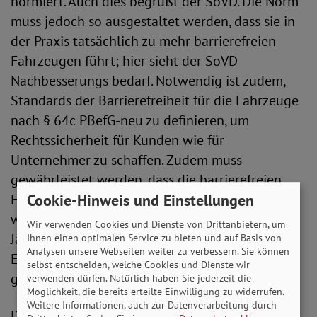
normiert. Auch dies begrüßt der SoVD. Die Norm
muss jedoch so ausgestaltet werden, dass sie in
der Praxis tatsächlich zu mehr barrierefreien
Fahrzeugen führt; hier sieht der SoVD
Nachbesserungs bedarf. Notwendig ist zudem,
Standards der Barrierefreiheit für die Fahrzeuge
nach § 64c PBefG-neu zu definieren, um
Rechtssicherheit für Kunden wie für
Unternehmer zu schaffen. Zudem muss
gewährleistet werden, dass die barrierefreien
Cookie-Hinweis und Einstellungen
Fahrzeuge auch gezielt bestellt und vermittelt
werden können. Die Neuregelung sollte nach 5
Wir verwenden Cookies und Dienste von Drittanbietern, um
Jahren evaluiert werden, wie dies in den
Ihnen einen optimalen Service zu bieten und auf Basis von
Analysen unsere Webseiten weiter zu verbessern. Sie können
Eckpunkten zur Reform ursprünglich auch
selbst entscheiden, welche Cookies und Dienste wir
geplant war.
verwenden dürfen. Natürlich haben Sie jederzeit die
Möglichkeit, die bereits erteilte Einwilligung zu widerrufen.
Weitere Informationen, auch zur Datenverarbeitung durch
Der SoVD betont, dass bei Einführung der neuen