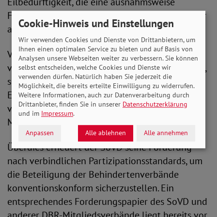
Eilbedürftigkeit, die eine ausnahmsweise
Fristverkürzung rechtfertigen würde, sind weder
Cookie-Hinweis und Einstellungen
angeführt worden noch ersichtlich.
Wir verwenden Cookies und Dienste von Drittanbietern, um
Ihnen einen optimalen Service zu bieten und auf Basis von
Vor diesem Hintergrund gibt der SoVD
Analysen unsere Webseiten weiter zu verbessern. Sie können
vorliegend keine abschließende Stellungnahme,
selbst entscheiden, welche Cookies und Dienste wir
verwenden dürfen. Natürlich haben Sie jederzeit die
sondern lediglich eine vorläufige
Möglichkeit, die bereits erteilte Einwilligung zu widerrufen.
Ersteinschätzung ab und behält sich eine
Weitere Informationen, auch zur Datenverarbeitung durch
Drittanbieter, finden Sie in unserer
Datenschutzerklärung
verbandsinterne, vertiefte Diskussion und
und im
Impressum
.
Modifizierung seiner Ersteinschätzungen vor.
Anpassen
Alle ablehnen
Alle annehmen
Überdies erneuert der SoVD seine Forderung
nach verbindlichen Partizipationsstandards, um
die Beteiligung der Behindertenverbände
konventionskonform sicherzustellen. Ein
entsprechendes Forderungspapier des SoVD und
anderer DBR-Mitgliedsverbände liegt bereits vor