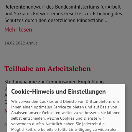
Referentenentwurf des Bundesministeriums für Arbeit
und Soziales Entwurf eines Gesetzes zur Erhöhung des
Schutzes durch den gesetzlichen Mindestlohn…
Mehr lesen
14.02.2022
Armut
Teilhabe am Arbeitsleben
Stellungnahme zur Gemeinsamen Empfehlung
„Einrichtungen für Leistungen zur Teilhabe am
Cookie-Hinweis und Einstellungen
Arbeitsleben nach § 51 SGB IX“ Entwurf einer
Wir verwenden Cookies und Dienste von Drittanbietern, um
Gemeinsamen…
Ihnen einen optimalen Service zu bieten und auf Basis von
Mehr lesen
Analysen unsere Webseiten weiter zu verbessern. Sie können
selbst entscheiden, welche Cookies und Dienste wir
verwenden dürfen. Natürlich haben Sie jederzeit die
06.08.2021
Behinderung Selbstbestimmung
Möglichkeit, die bereits erteilte Einwilligung zu widerrufen.