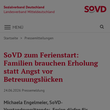
Sozialverband Deutschland
La
Landesverband Mitteldeutschland
Direkt zu den Inhalten springen
Fi
MENÜ
Startseite
Pressemitteilungen
SoVD zum Ferienstart:
Familien brauchen Erholung
statt Angst vor
Betreuungslücken
24.06.2026
Pressemeldung
Michaela Engelmeier, SoVD-
Vorstandsvorsitzende: „Ferien dürfen für