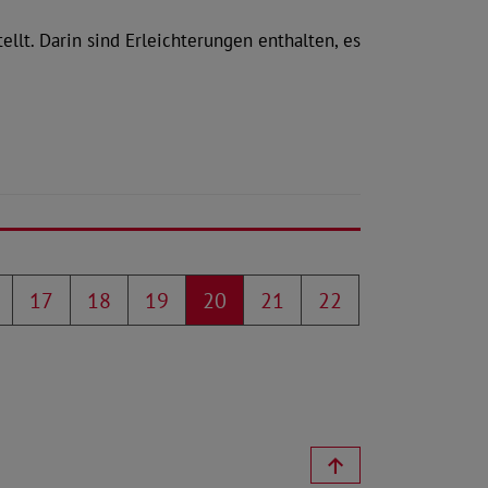
llt. Darin sind Erleichterungen enthalten, es
17
18
19
20
21
22