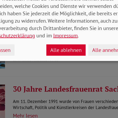
eiden, welche Cookies und Dienste wir verwenden dü
ich haben Sie jederzeit die Möglichkeit, die bereits er
SoVD: Neues Bürgergeld ist z
ligung zu widerrufen. Weitere Informationen, auch zu
erarbeitung durch Drittanbieter, finden Sie in unsere
2023 kommt die neue Grundsicherung. Der SoVD begrü
schutzerklärung
und im
Impressum
.
502 Euro sieht er jedoch als nicht ausreichend an.
Mehr lesen
ssen
Alle ablehnen
Alle anne
13.09.2022
Aktuelles Armut
30 Jahre Landesfrauenrat Sac
Am 11. Dezember 1991 wurde von Frauen verschiedene
Wirtschaft, Politik und Künstlerkreisen der Landesfra
Mehr lesen