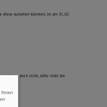
e diese aussehen könnten, ist am 31.10.
ommt nun doch nicht, dafür sinkt die
bei Ihrer…
 Ihnen
sen