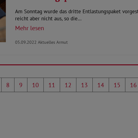
Am Sonntag wurde das dritte Entlastungspaket vorgeste
reicht aber nicht aus, so die…
Mehr lesen
05.09.2022
Aktuelles Armut
8
9
10
11
12
13
14
15
16