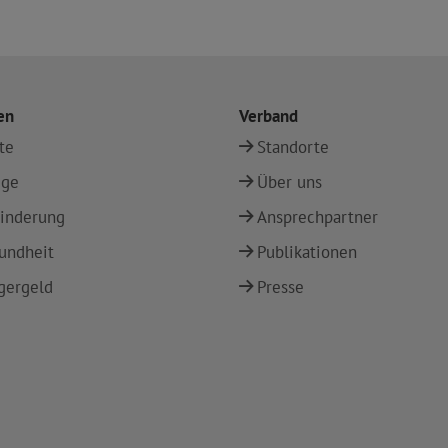
en
Verband
te
Standorte
ege
Über uns
inderung
Ansprechpartner
undheit
Publikationen
gergeld
Presse